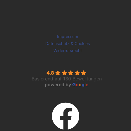
Impressum
Datenschutz & Cookies
Widerrufsrecht
4.8
Basierend auf 130 Bewertungen
powered by
G
o
o
g
l
e
