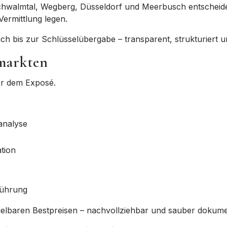
Schwalmtal, Wegberg, Düsseldorf und Meerbusch
entscheide
Vermittlung
legen.
ch bis zur Schlüsselübergabe
– transparent, strukturiert 
markten
vor dem Exposé.
analyse
tion
führung
zielbaren Bestpreisen
– nachvollziehbar und sauber dokumen