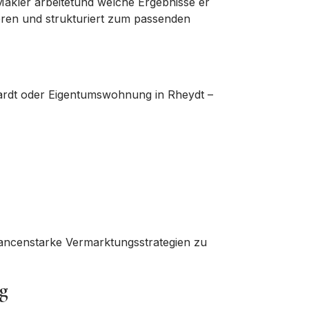
Makler arbeitet
und
welche Ergebnisse er
eren und strukturiert zum
passenden
n Hardt oder Eigentumswohnung in Rheydt –
ancenstarke Vermarktungsstrategien
zu
g