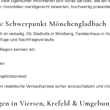
. Viele Eigentümer informieren sich vorab darüber,
wie ein 
ir Immobilien
marktgerecht bewerten
, hochwertig präsenti
is: Schwerpunkt Mönchengladbach
ch
ist vielseitig. Ob Stadtvilla in Windberg, Familienhaus i
gefüge und Nachfrageverläufe.
r Region kennen wir:
gen
ngebotspreise)
 um
realistische Verkaufspreise sicher einzuschätzen
und
ch
gen in Viersen, Krefeld & Umgebun