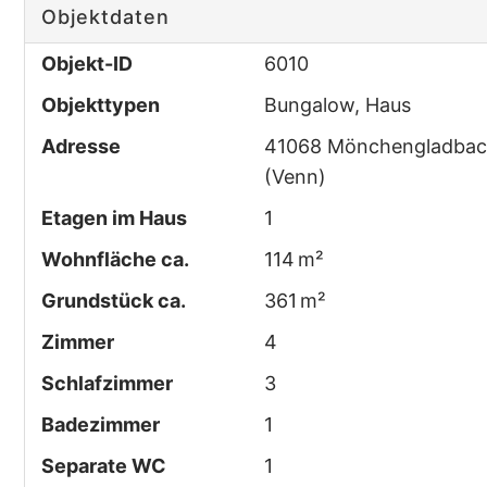
Objektdaten
Objekt-ID
6010
Objekttypen
Bungalow, Haus
Adresse
41068 Mönchengladba
(Venn)
Etagen im Haus
1
Wohnfläche ca.
114 m²
Grund­stück ca.
361 m²
Zimmer
4
Schlafzimmer
3
Badezimmer
1
Separate WC
1