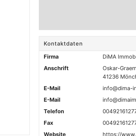
Kontaktdaten
Firma
DiMA Immobi
Anschrift
Oskar-Graem
41236 Mönc
E-Mail
info@dima-i
E-Mail
info@dimaim
Telefon
0049216127
Fax
0049216127
Website
https://www