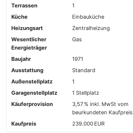
Terrassen
1
Küche
Einbauküche
Heizungsart
Zentralheizung
Wesentlicher
Gas
Energieträger
Baujahr
1971
Ausstattung
Standard
Außen­stellplatz
1
Garagen­stellplatz
1 Stellplatz
Käufer­provision
3,57 % inkl. MwSt vom
beurkundeten Kaufpreis
Kaufpreis
239.000 EUR