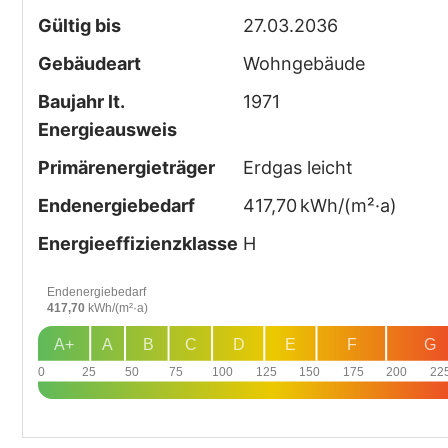
Gültig bis
27.03.2036
Gebäudeart
Wohngebäude
Baujahr lt.
1971
Energieausweis
Primärenergieträger
Erdgas leicht
Endenergie­bedarf
417,70 kWh/(m²·a)
Energie­effizienz­klasse
H
Endenergiebedarf
417,70
kWh/(m²·a)
A+
A
B
C
D
E
F
G
0
25
50
75
100
125
150
175
200
22