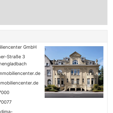
liencenter GmbH
er-Straße 3
hengladbach
mmobiliencenter.de
mobiliencenter.de
7000
70077
.dima-