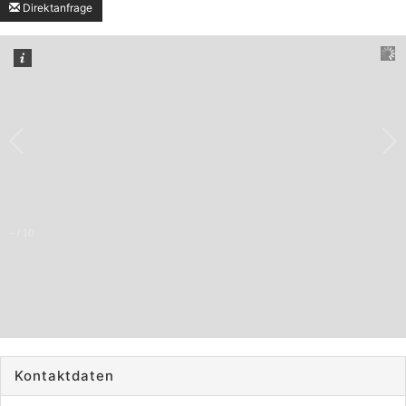
Direktanfrage
–
/
10
Kontaktdaten