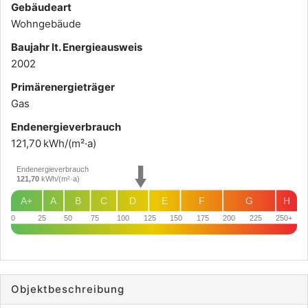
Gebäudeart
Wohngebäude
Baujahr lt. Energieausweis
2002
Primärenergieträger
Gas
Endenergie­verbrauch
121,70 kWh/(m²·a)
Endenergieverbrauch
121,70
kWh/(m²·a)
A+
A
B
C
D
E
F
G
H
0
25
50
75
100
125
150
175
200
225
250+
Objekt­beschreibung