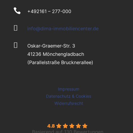

+492161 – 277-000

info@dima-immobiliencenter.de

Oskar-Graemer-Str. 3
41236 Mönchengladbach
(Parallelstraße Brucknerallee)
Impressum
Datenschutz & Cookies
Widerrufsrecht
4.8
Basierend auf 130 Bewertungen