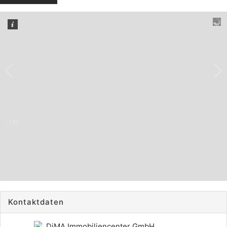
–
/
13
Kontaktdaten