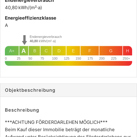
Endenergie­verbrauch
40,80 kWh/(m²·a)
Energie­effizienz­klasse
A
Endenergieverbrauch
40,80
kWh/(m²·a)
A
A+
B
C
D
E
F
G
H
0
25
50
75
100
125
150
175
200
225
250+
Objekt­beschreibung
Beschreibung
***ACHTUNG FÖRDERDARLEHEN MÖGLICH***
Beim Kauf dieser Immobilie beträgt der monatliche
Aufwand unter Berücksichtigung des Förderdarlehens nur