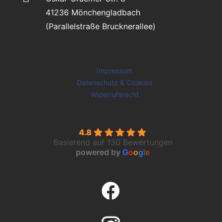
41236 Mönchengladbach
(Parallelstraße Brucknerallee)
Impressum
Datenschutz & Cookies
Widerrufsrecht
4.8
Basierend auf 130 Bewertungen
powered by
G
o
o
g
l
e
