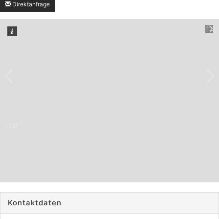
Direktanfrage
–
/
27
Kontaktdaten