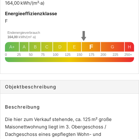
164,00 kWh/(m²·a)
Energie­effizienz­klasse
F
Endenergieverbrauch
164,00
kWh/(m²·a)
F
A+
A
B
C
D
E
G
H
0
25
50
75
100
125
150
175
200
225
250+
Objekt­beschreibung
Beschreibung
Die hier zum Verkauf stehende, ca. 125 m² große
Maisonettwohnung liegt im 3. Obergeschoss /
Dachgeschoss eines gepflegten Wohn- und