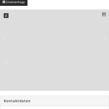
Direktanfrage
–
/
18
Kontaktdaten