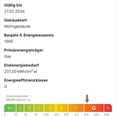
Gültig bis
27.02.2034
Gebäudeart
Wohngebäude
Baujahr lt. Energieausweis
1900
Primärenergieträger
Gas
Endenergie­bedarf
207,20 kWh/(m²·a)
Energie­effizienz­klasse
G
Endenergiebedarf
207,20
kWh/(m²·a)
G
A+
A
B
C
D
E
F
H
0
25
50
75
100
125
150
175
200
225
250+