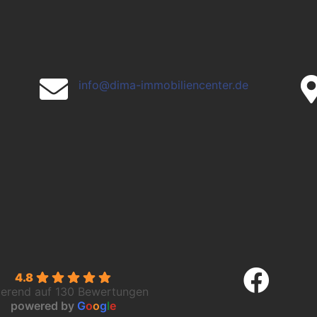

info@dima-immobiliencenter.de

4.8
ierend auf 130 Bewertungen
powered by
G
o
o
g
l
e