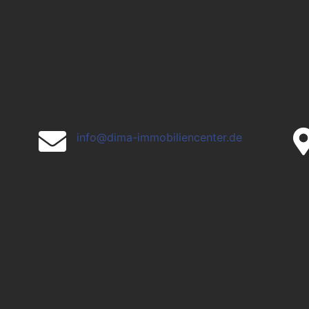

info@dima-immobiliencenter.de